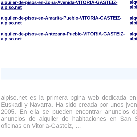
alq
alquiler-de-pisos-en-Zona-Avenida-VITORIA-GASTEIZ-
alp
alpiso.net
alquiler-de-pisos-en-Amarita-Pueblo-VITORIA-GASTEIZ-
alq
alpiso.net
alp
alquiler-de-pisos-en-Antezana-Pueblo-VITORIA-GASTEIZ-
alq
alpiso.net
alp
alpiso.net es la primera pgina web dedicada en
Euskadi y Navarra. Ha sido creada por unos jvene
2005. En ella se pueden encontrar anuncios de
anuncios de alquiler de habitaciones en San 
oficinas en Vitoria-Gasteiz, ...