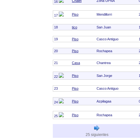
Chalet
Zona UPNA
16
Piso
Mendillorri
17
18
tico
San Juan
19
Piso
Casco Antiguo
20
Piso
Rochapea
21
Casa
Chantrea
Piso
San Jorge
22
23
Piso
Casco Antiguo
Piso
Azpilagaa
24
Piso
Rochapea
25
25 siguientes