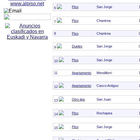
Piso
San Jorge
6
Piso
Chantrea
7
8
Piso
Chantrea
Duplex
San Jorge
9
Piso
San Jorge
10
11
Apartamento
Mendillorri
Apartamento
Casco Antiguo
12
Otro tipo
San Juan
13
Piso
Rochapea
14
Piso
San Jorge
15