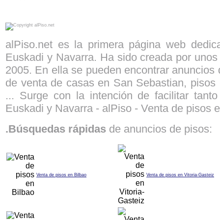
alPiso.net - Compra - venta de pisos y locales en Bilbao Vitoria Pamplona San Sebastian Anuncios de pisos en venta Pisos en Bilbao
alPiso.net es la primera página web dedi
Euskadi y Navarra. Ha sido creada por unos 
2005. En ella se pueden encontrar anuncios d
de venta de casas en San Sebastian, pisos 
... Surge con la intención de facilitar ta
Euskadi y Navarra - alPiso - Venta de pisos e
.Búsquedas rápidas
de anuncios de pisos:
Venta de pisos en Bilbao
Venta de pisos en Vitoria-Gasteiz