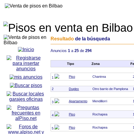
Resultado
de la búsqueda
Anuncios
1
a
25
de
294
Tipo
Zona
F
Piso
Chantrea
1
2
Duplex
Otro barrio de Pamplona
Apartamento
Mendillorri
3
Piso
Rochapea
4
Piso
Rochapea
5