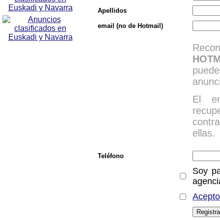
Apellidos
email (no de Hotmail)
Reco
HOTM
puede
anunc
El e
recu
contr
ellas.
Teléfono
Soy par
agenci
Acepto