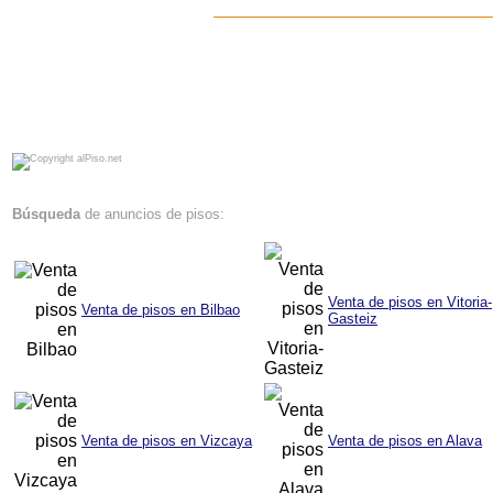
alPiso.net - Compra - venta de pisos y locales en Bilbao Vitoria Pamplona San Sebastian Anuncios de pisos en venta Pisos en Bilbao
Búsqueda
de anuncios de pisos:
Venta de pisos en Vitoria-
Venta de pisos en Bilbao
Gasteiz
Venta de pisos en Vizcaya
Venta de pisos en Alava