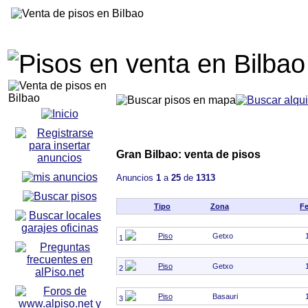
Gran Bilbao: venta de pisos
Anuncios
1
a
25
de
1313
Tipo
Zona
F
Piso
Getxo
1
Piso
Getxo
2
Piso
Basauri
3