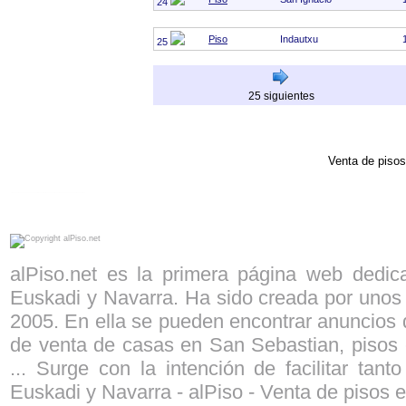
24
Piso
Indautxu
25
25 siguientes
Venta de pisos
alPiso.net - Compra - venta de pisos y locales en Bilbao Vitoria Pamplona San Sebastian Anuncios de pisos en venta Pisos en Bilbao
alPiso.net es la primera página web dedi
Euskadi y Navarra. Ha sido creada por unos 
2005. En ella se pueden encontrar anuncios d
de venta de casas en San Sebastian, pisos 
... Surge con la intención de facilitar ta
Euskadi y Navarra - alPiso - Venta de pisos e