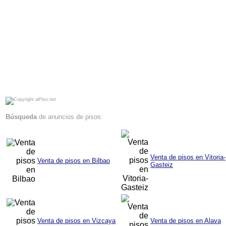
alPiso.net - Compra - venta de pisos y locales en Bilbao Vitoria Pamplona San Sebastian Anuncios de pisos en venta Pisos en Bilbao
Búsqueda
de anuncios de pisos:
Venta de pisos en Vitoria-
Venta de pisos en Bilbao
Gasteiz
Venta de pisos en Vizcaya
Venta de pisos en Alava