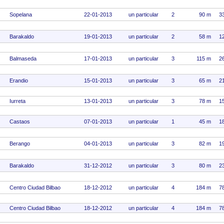
Sopelana
22-01-2013
un particular
2
90 m
3
Barakaldo
19-01-2013
un particular
2
58 m
1
Balmaseda
17-01-2013
un particular
3
115 m
2
Erandio
15-01-2013
un particular
3
65 m
2
Iurreta
13-01-2013
un particular
3
78 m
1
Castaos
07-01-2013
un particular
1
45 m
1
Berango
04-01-2013
un particular
3
82 m
1
Barakaldo
31-12-2012
un particular
3
80 m
2
Centro Ciudad Bilbao
18-12-2012
un particular
4
184 m
7
Centro Ciudad Bilbao
18-12-2012
un particular
4
184 m
7