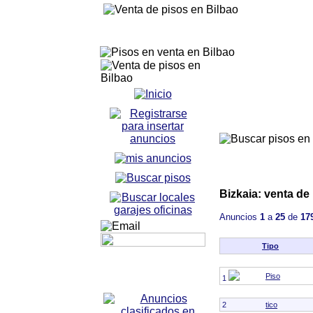
Bizkaia: venta de
Anuncios
1
a
25
de
17
Tipo
Piso
1
2
tico