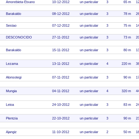
Amorebieta-Etxano
10-12-2012
un particular
3
65 m
1
Barakaldo
08-12-2012
un particular
3
78 m
2
Sestao
07-12-2012
un particular
3
75 m
1
DESCONOCIDO
27-11-2012
un particular
3
73 m
2
Barakaldo
15-11-2012
un particular
3
80 m
1
Lezama
13-11-2012
un particular
4
220 m
3
Alonsotegi
07-11-2012
un particular
3
90 m
1
Mungia
04-11-2012
un particular
4
320 m
4
Leioa
24-10-2012
un particular
3
83 m
2
Plentzia
22-10-2012
un particular
3
90 m
2
Ajangiz
11-10-2012
un particular
2
50 m
1