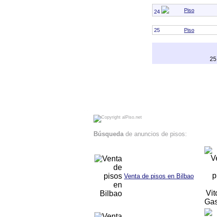
Piso
24
25
Piso
25
alPiso.net - Compra - venta de pisos y locales en Bilbao Vitoria Pamplona San Sebastian Anuncios de pisos en venta Pisos en Bilbao
Búsqueda
de anuncios de pisos:
Venta de pisos en Bilbao