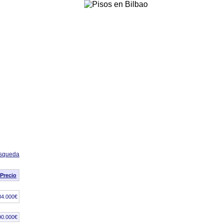
úsqueda
Precio
84.000€
90.000€