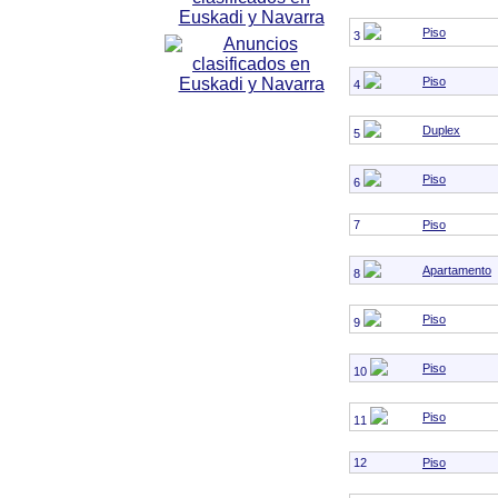
Piso
3
Piso
4
Duplex
5
Piso
6
7
Piso
Apartamento
8
Piso
9
Piso
10
Piso
11
12
Piso