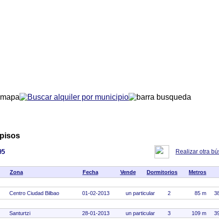
 pisos
95
Realizar otra b
Zona
Fecha
Vende
Dormitorios
Metros
Centro Ciudad Bilbao
01-02-2013
un particular
2
85 m
3
Santurtzi
28-01-2013
un particular
3
109 m
3