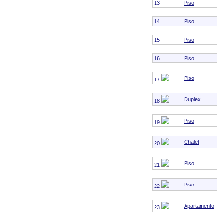
13
Piso
14
Piso
15
Piso
16
Piso
Piso
17
Duplex
18
Piso
19
Chalet
20
Piso
21
Piso
22
Apartamento
23