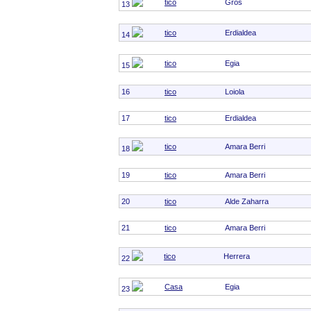
tico
Gros
13
tico
Erdialdea
14
tico
Egia
15
16
tico
Loiola
17
tico
Erdialdea
tico
Amara Berri
18
19
tico
Amara Berri
20
tico
Alde Zaharra
21
tico
Amara Berri
tico
Herrera
22
Casa
Egia
23