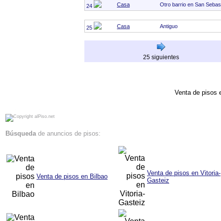
Casa
Otro barrio en San Sebas
24
Casa
Antiguo
25
25 siguientes
Venta de pisos 
alPiso.net - Compra - venta de pisos y locales en Bilbao Vitoria Pamplona San Sebastian Anuncios de pisos en venta Pisos en Bilbao
Búsqueda
de anuncios de pisos:
Venta de pisos en Vitoria-
Venta de pisos en Bilbao
Gasteiz