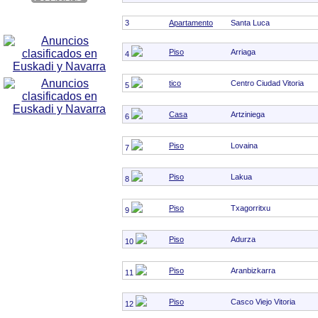
3
Apartamento
Santa Luca
Piso
Arriaga
4
tico
Centro Ciudad Vitoria
5
Casa
Artziniega
6
Piso
Lovaina
7
Piso
Lakua
8
Piso
Txagorritxu
9
Piso
Adurza
10
Piso
Aranbizkarra
11
Piso
Casco Viejo Vitoria
12