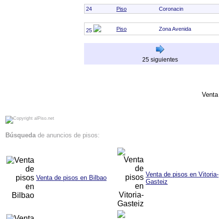
24
Piso
Coronacin
Piso
Zona Avenida
25
25 siguientes
Venta
alPiso.net - Compra - venta de pisos y locales en Bilbao Vitoria Pamplona San Sebastian Anuncios de pisos en venta Pisos en Bilbao
Búsqueda
de anuncios de pisos:
Venta de pisos en Vitoria-
Venta de pisos en Bilbao
Gasteiz