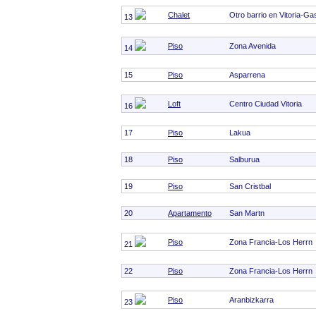
Chalet
Otro barrio en Vitoria-Ga
13
Piso
Zona Avenida
14
15
Piso
Asparrena
Loft
Centro Ciudad Vitoria
16
17
Piso
Lakua
18
Piso
Salburua
19
Piso
San Cristbal
20
Apartamento
San Martn
Piso
Zona Francia-Los Herrn
21
22
Piso
Zona Francia-Los Herrn
Piso
Aranbizkarra
23