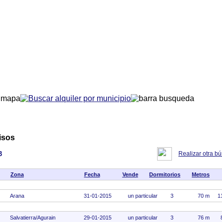
isos
3
Realizar otra b
Zona
Fecha
Vende
Dormitorios
Metros
Arana
31-01-2015
un particular
3
70 m
1
Salvatierra/Agurain
29-01-2015
un particular
3
76 m