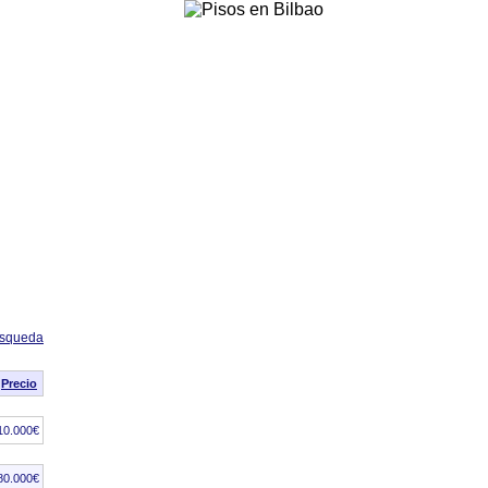
úsqueda
Precio
10.000€
80.000€