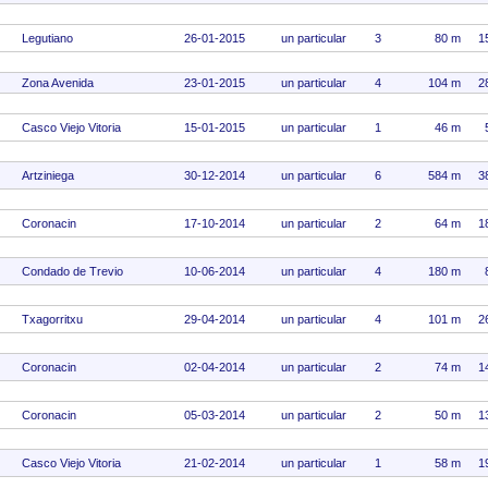
Legutiano
26-01-2015
un particular
3
80 m
1
Zona Avenida
23-01-2015
un particular
4
104 m
2
Casco Viejo Vitoria
15-01-2015
un particular
1
46 m
Artziniega
30-12-2014
un particular
6
584 m
3
Coronacin
17-10-2014
un particular
2
64 m
1
Condado de Trevio
10-06-2014
un particular
4
180 m
Txagorritxu
29-04-2014
un particular
4
101 m
2
Coronacin
02-04-2014
un particular
2
74 m
1
Coronacin
05-03-2014
un particular
2
50 m
1
Casco Viejo Vitoria
21-02-2014
un particular
1
58 m
1