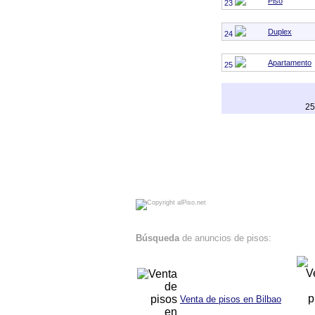
Piso
23
Duplex
24
Apartamento
25
25
alPiso.net - Compra - venta de pisos y locales en Bilbao Vitoria Pamplona San Sebastian Anuncios de pisos en venta Pisos en Bilbao
Búsqueda
de anuncios de pisos:
Venta de pisos en Bilbao