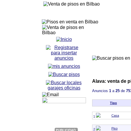
Alava: venta de p
Anuncios
1
a
25
de
75
Tipo
Casa
1
Piso
2