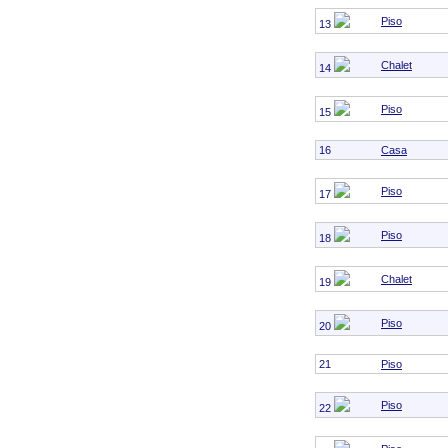
Piso
13
Chalet
14
Piso
15
16
Casa
Piso
17
Piso
18
Chalet
19
Piso
20
21
Piso
Piso
22