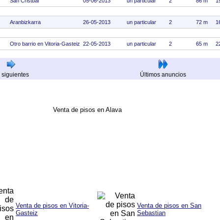
San Cristbal
05-06-2013
un particular
2
86 m
1
Aranbizkarra
26-05-2013
un particular
2
72 m
1
Otro barrio en Vitoria-Gasteiz
22-05-2013
un particular
2
65 m
2
 siguientes
Últimos anuncios
Venta de pisos en Alava
Venta de pisos en Vitoria-
Venta de pisos en San
Gasteiz
Sebastian