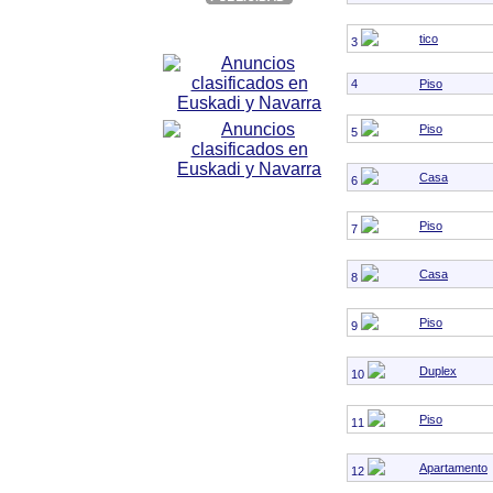
tico
3
4
Piso
Piso
5
Casa
6
Piso
7
Casa
8
Piso
9
Duplex
10
Piso
11
Apartamento
12